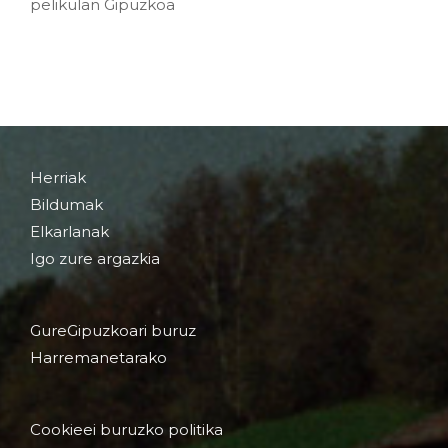
pelikulan Gipuzkoa
Herriak
Bildumak
Elkarlanak
Igo zure argazkia
GureGipuzkoari buruz
Harremanetarako
Cookieei buruzko politika