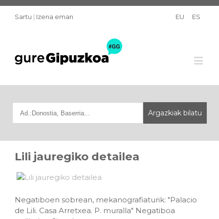
Sartu
|
Izena eman
EU
ES
Lili jauregiko detailea
Negatiboen sobrean, mekanografiaturik: "Palacio
de Lili. Casa Arretxea. P. muralla" Negatiboa