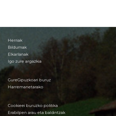
Herriak
Bildumak
Elkarlanak
Igo zure argazkia
GureGipuzkoari buruz
Harremanetarako
Cookieei buruzko politika
Erabilpen arau eta baldintzak