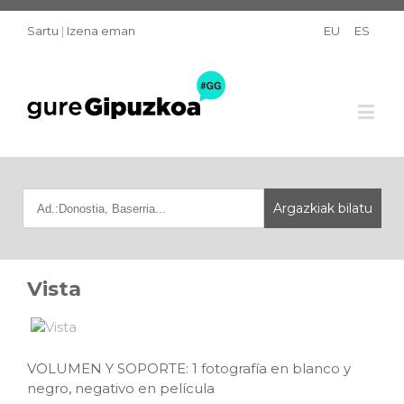
Sartu
|
Izena eman
EU
ES
Vista
VOLUMEN Y SOPORTE: 1 fotografía en blanco y
negro, negativo en película