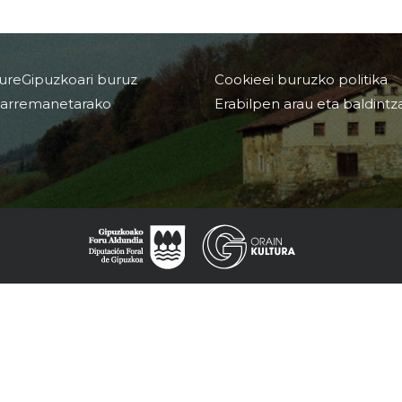
ureGipuzkoari buruz
Cookieei buruzko politika
arremanetarako
Erabilpen arau eta baldintz