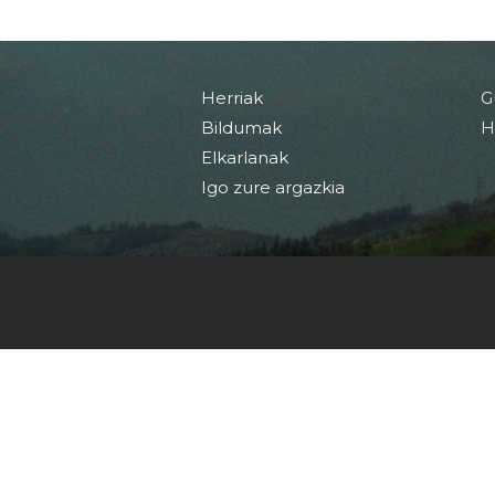
Herriak
G
Bildumak
H
Elkarlanak
Igo zure argazkia