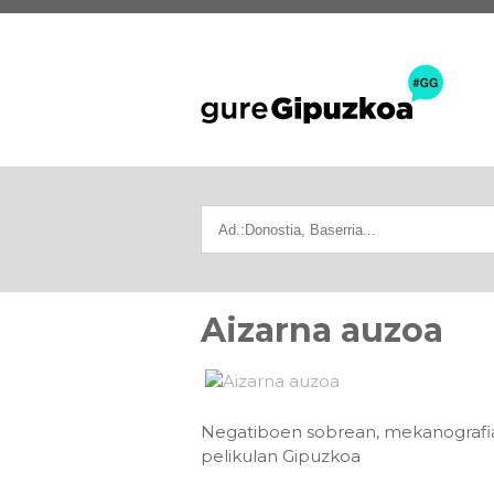
Aizarna auzoa
Negatiboen sobrean, mekanografiat
pelikulan Gipuzkoa