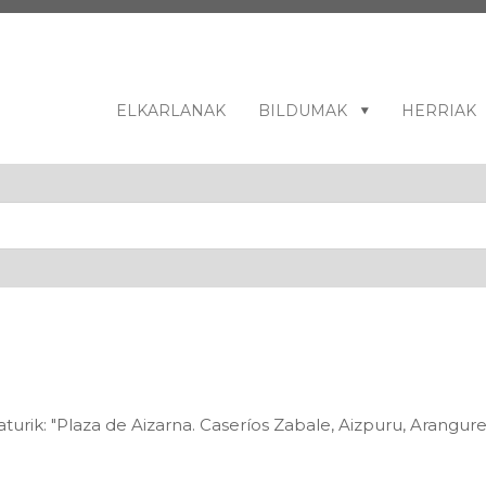
ELKARLANAK
BILDUMAK
HERRIAK
urik: "Plaza de Aizarna. Caseríos Zabale, Aizpuru, Arangu