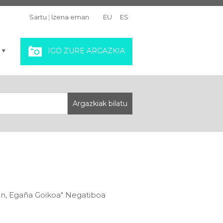
Sartu
|
Izena eman
EU
ES
IGO ZURE ARGAZKIA
ren, Egaña Goikoa" Negatiboa