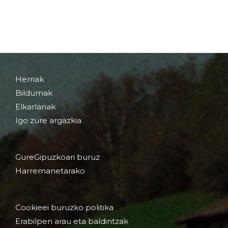
Herriak
Bildumak
Elkarlanak
Igo zure argazkia
GureGipuzkoari buruz
Harremanetarako
Cookieei buruzko politika
Erabilpen arau eta baldintzak