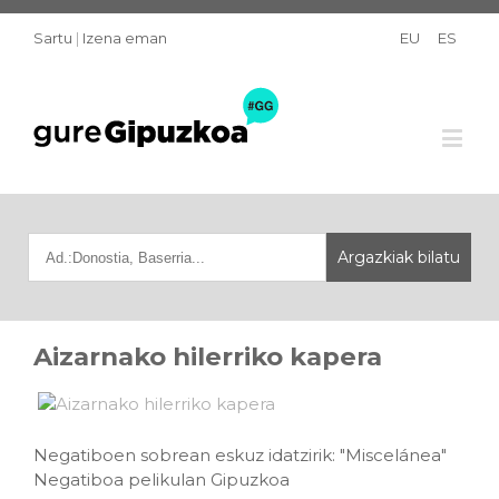
Sartu
|
Izena eman
EU
ES
Aizarnako hilerriko kapera
Negatiboen sobrean eskuz idatzirik: "Miscelánea"
Negatiboa pelikulan Gipuzkoa