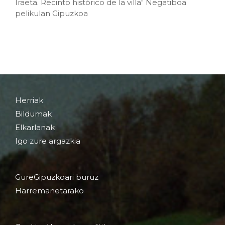
Iraeta. Recinto histórico de la villa" Negatiboa
pelikulan Gipuzkoa
Herriak
Bildumak
Elkarlanak
Igo zure argazkia
GureGipuzkoari buruz
Harremanetarako