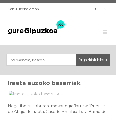
Sartu
|
Izena eman
EU
ES
Iraeta auzoko baserriak
Negatiboen sobrean, mekanografiaturik: "Puente
de Abajo de Iraeta. Caserío Amilibia-Txiki. Barrio de