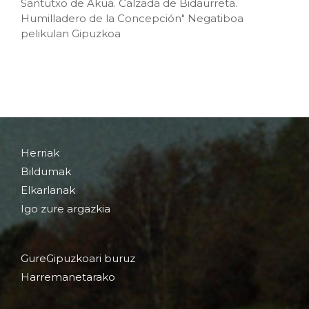
Santutxo de Akua. Calzada de Bidaurreta.
Humilladero de la Concepción" Negatiboa
pelikulan Gipuzkoa
Herriak
Bildumak
Elkarlanak
Igo zure argazkia
GureGipuzkoari buruz
Harremanetarako