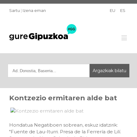
Sartu
|
Izena eman
EU
ES
Kontzezio ermitaren alde bat
Hondatua Negatiboen sobrean, eskuz idatzirik:
"Fuente de Lau-Iturri. Presa de la Ferrería de Lilí.