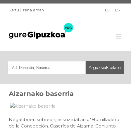
Sartu
|
Izena eman
EU
ES
Aizarnako baserria
Negatiboen sobrean, eskuz idatzirik: "Humilladero
de la Concepción. Caseríos de Aizarna. Conjunto