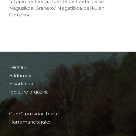
urbano de Iraeta. Puente de Iraeta. Casas
Nagusikoa. Granero." Negatiboa pelikulan
Gipuzkoa
Herriak
Bildumak
Elkarlanak
Igo zure argazkia
GureGipuzkoari buruz
Harremanetarako