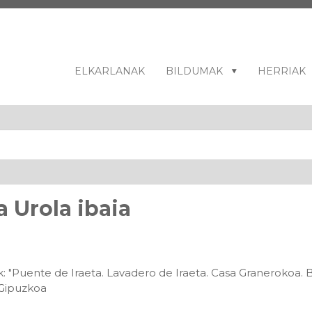
ELKARLANAK
BILDUMAK
HERRIAK
a Urola ibaia
: "Puente de Iraeta. Lavadero de Iraeta. Casa Granerokoa. B
 Gipuzkoa