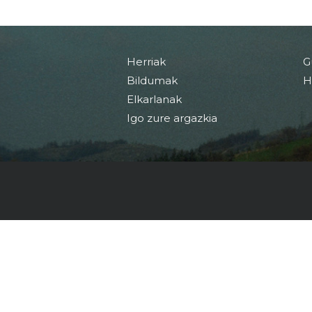
Herriak
G
Bildumak
H
Elkarlanak
Igo zure argazkia