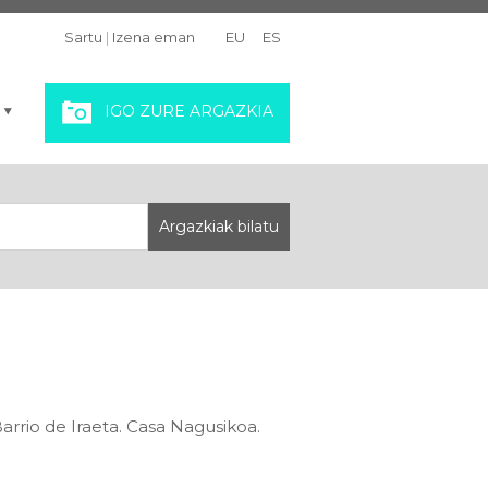
Sartu
|
Izena eman
EU
ES
IGO ZURE ARGAZKIA
arrio de Iraeta. Casa Nagusikoa.