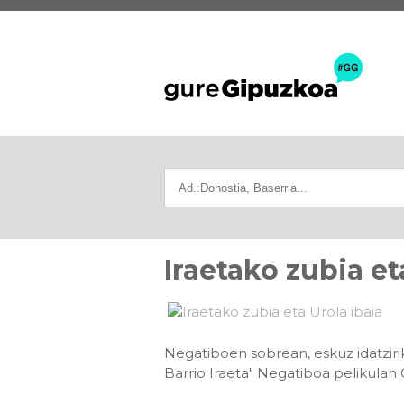
Iraetako zubia et
Negatiboen sobrean, eskuz idatzirik
Barrio Iraeta" Negatiboa pelikulan