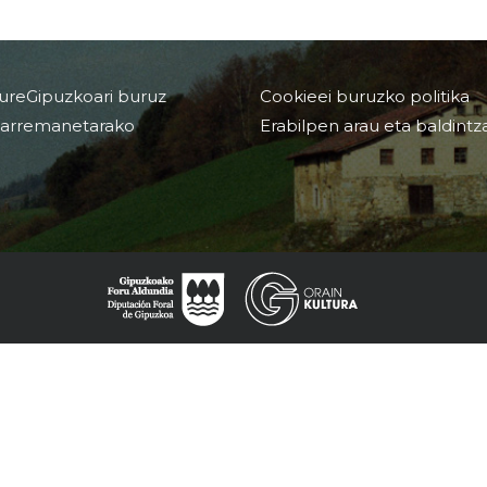
ureGipuzkoari buruz
Cookieei buruzko politika
arremanetarako
Erabilpen arau eta baldintz