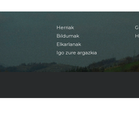
Herriak
G
Bildumak
H
Elkarlanak
Igo zure argazkia