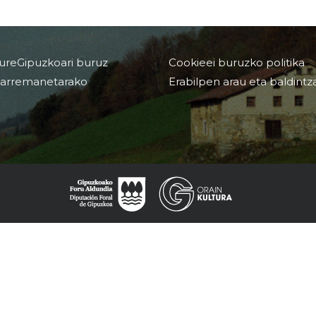
ureGipuzkoari buruz
Cookieei buruzko politika
arremanetarako
Erabilpen arau eta baldintz