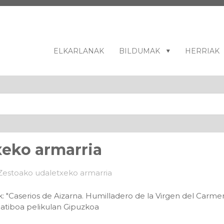
ELKARLANAK
BILDUMAK
HERRIAK
xeko armarria
: "Caserios de Aizarna. Humilladero de la Virgen del Carmen
gatiboa pelikulan Gipuzkoa