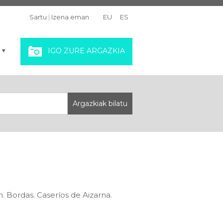
Sartu
|
Izena eman
EU
ES
IGO ZURE ARGAZKIA
. Bordas. Caseríos de Aizarna.