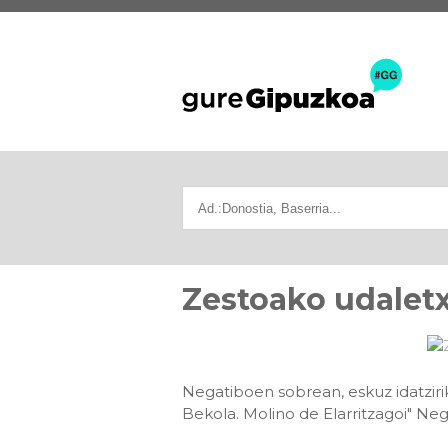
Zestoako udalet
Negatiboen sobrean, eskuz idatzirik
Bekola. Molino de Elarritzagoi" Ne