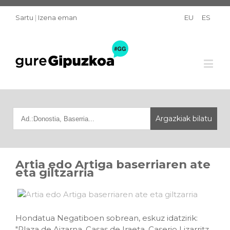
Sartu
|
Izena eman
EU
ES
Artia edo Artiga baserriaren ate
eta giltzarria
Hondatua Negatiboen sobrean, eskuz idatzirik:
"Plaza de Aizarna. Casas de Iraeta. Caserio Lizarritz.