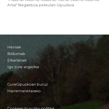
Artia" Negatiboa pelikulan Gipuzkoa
Herriak
Bildumak
Elkarlanak
Igo zure argazkia
GureGipuzkoari buruz
Harremanetarako
Cookieei buruzko politika