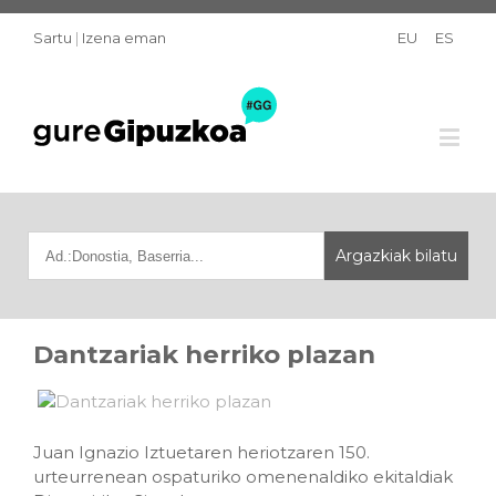
Sartu
|
Izena eman
EU
ES
Dantzariak herriko plazan
Juan Ignazio Iztuetaren heriotzaren 150.
urteurrenean ospaturiko omenenaldiko ekitaldiak