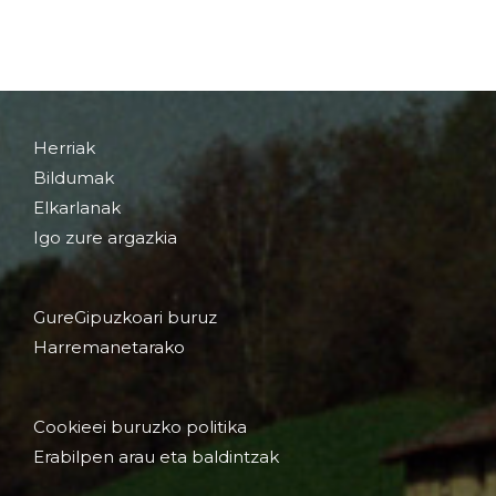
Herriak
Bildumak
Elkarlanak
Igo zure argazkia
GureGipuzkoari buruz
Harremanetarako
Cookieei buruzko politika
Erabilpen arau eta baldintzak