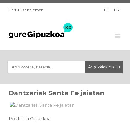
Sartu
|
Izena eman
EU
ES
Dantzariak Santa Fe jaietan
Positiboa Gipuzkoa