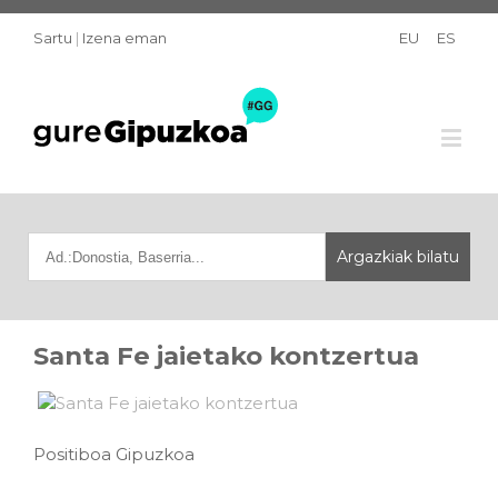
Sartu
|
Izena eman
EU
ES
Santa Fe jaietako kontzertua
Positiboa Gipuzkoa