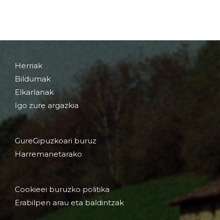
Herriak
Bildumak
Elkarlanak
Igo zure argazkia
GureGipuzkoari buruz
Harremanetarako
Cookieei buruzko politika
Erabilpen arau eta baldintzak