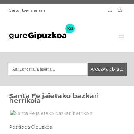
Sartu
|
Izena eman
EU
ES
Santa Fe jaietako bazkari
herrikoia
Positiboa Gipuzkoa