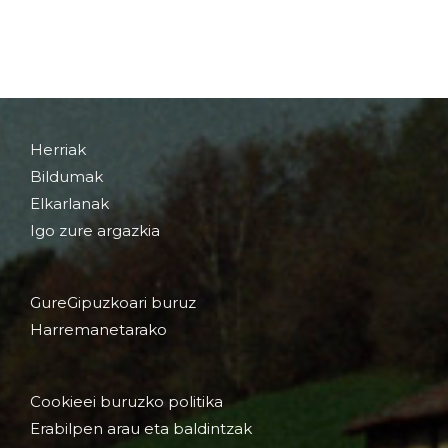
Herriak
Bildumak
Elkarlanak
Igo zure argazkia
GureGipuzkoari buruz
Harremanetarako
Cookieei buruzko politika
Erabilpen arau eta baldintzak