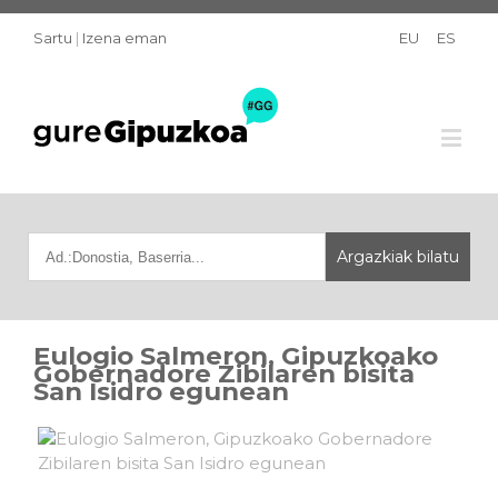
Sartu
|
Izena eman
EU
ES
Eulogio Salmeron, Gipuzkoako
Gobernadore Zibilaren bisita
San Isidro egunean