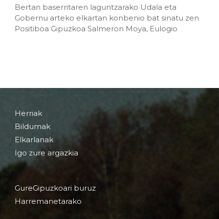
Bertan baserritaren laguntzarako Udala eta
Gobernu arteko elkartan konbenio bat sinatu zen
Positiboa Gipuzkoa Salmeron Moya, Eulogio
Herriak
Bildumak
Elkarlanak
Igo zure argazkia
GureGipuzkoari buruz
Harremanetarako