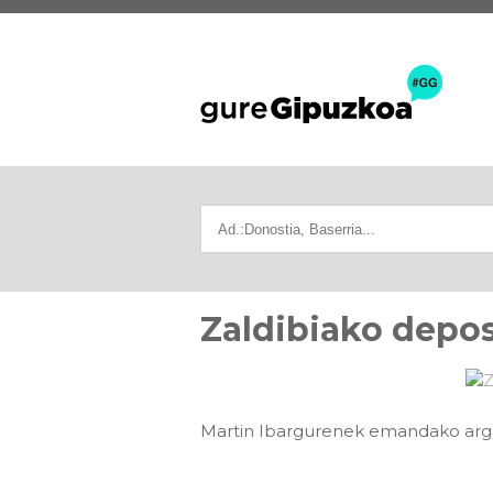
Zaldibiako depos
Martin Ibargurenek emandako arga