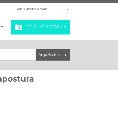
Sartu
|
Izena eman
EU
ES
IGO ZURE ARGAZKIA
apostura