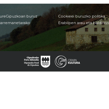
ureGipuzkoari buruz
Cookieei buruzko politika
arremanetarako
Erabilpen arau eta baldintz