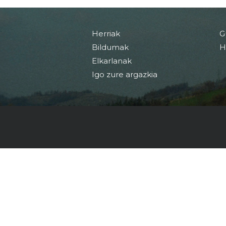
Herriak
G
Bildumak
H
Elkarlanak
Igo zure argazkia