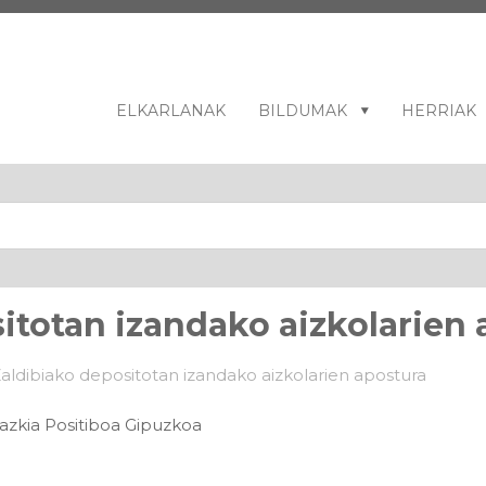
ELKARLANAK
BILDUMAK
HERRIAK
itotan izandako aizkolarien 
zkia Positiboa Gipuzkoa