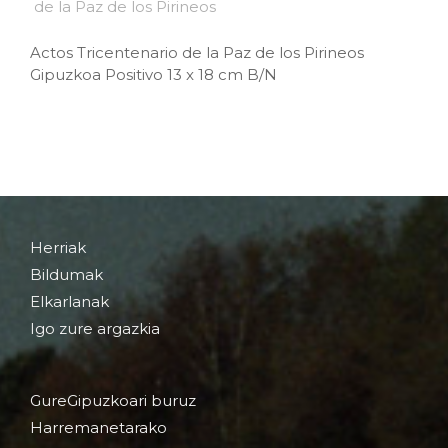
Actos Tricentenario de la Paz de los Pirineos
Gipuzkoa Positivo 13 x 18 cm B/N
Herriak
Bildumak
Elkarlanak
Igo zure argazkia
GureGipuzkoari buruz
Harremanetarako