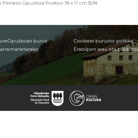
s Pirineos Gipuzkoa Positivo 18 x 11 cm B/N
ureGipuzkoari buruz
Cookieei buruzko politika
arremanetarako
Erabilpen arau eta baldintz