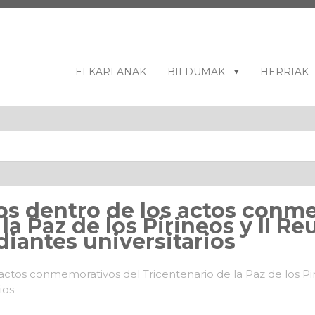
ELKARLANAK
BILDUMAK
HERRIAK
ros dentro de los actos conm
la Paz de los Pirineos y II R
diantes universitarios