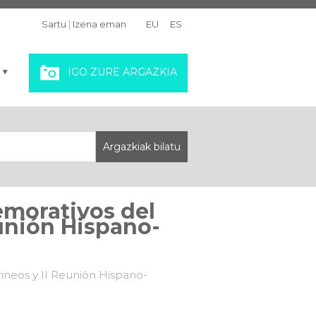
Sartu
|
Izena eman
EU
ES
IGO ZURE ARGAZKIA
emorativos del
eunión Hispano-