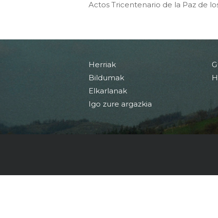
Actos Tricentenario de la Paz de lo
Herriak
G
Bildumak
H
Elkarlanak
Igo zure argazkia