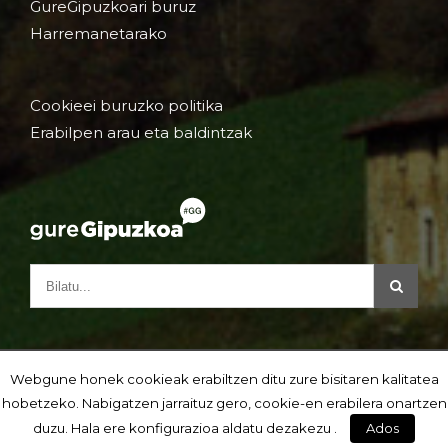
GureGipuzkoari buruz
Harremanetarako
Cookieei buruzko politika
Erabilpen arau eta baldintzak
Webgune honek cookieak erabiltzen ditu zure bisitaren kalitatea
hobetzeko. Nabigatzen jarraituz gero, cookie-en erabilera onartzen
duzu. Hala ere konfigurazioa aldatu dezakezu .
Ados