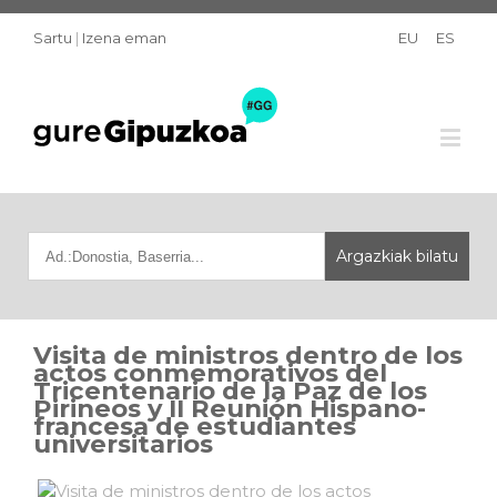
Sartu
|
Izena eman
EU
ES
Visita de ministros dentro de los
actos conmemorativos del
Tricentenario de la Paz de los
Pirineos y II Reunión Hispano-
francesa de estudiantes
universitarios