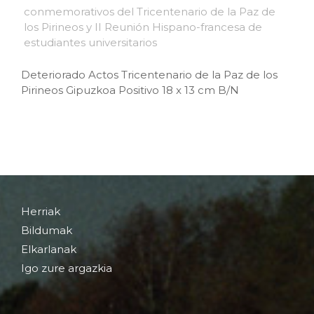
Deteriorado Actos Tricentenario de la Paz de los
Pirineos Gipuzkoa Positivo 18 x 13 cm B/N
Herriak
Bildumak
Elkarlanak
Igo zure argazkia