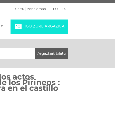
Sartu
|
Izena eman
EU
ES
IGO ZURE ARGAZKIA
los actos
 los Pirineos :
 en el castillo