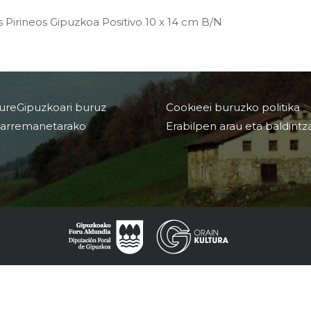
s Pirineos Gipuzkoa Positivo 10 x 14 cm B/N
ureGipuzkoari buruz
Cookieei buruzko politika
arremanetarako
Erabilpen arau eta baldintz