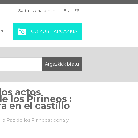
Sartu
|
Izena eman
EU
ES
IGO ZURE ARGAZKIA
los actos
 los Pirineos :
 en el castillo