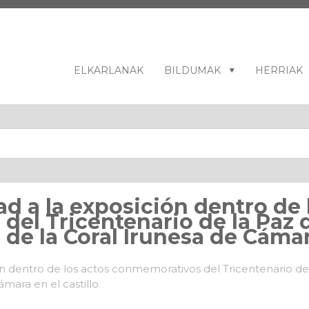
ELKARLANAK
BILDUMAK
HERRIAK
ad a la exposición dentro de 
el Tricentenario de la Paz de
de la Coral Irunesa de Cámara