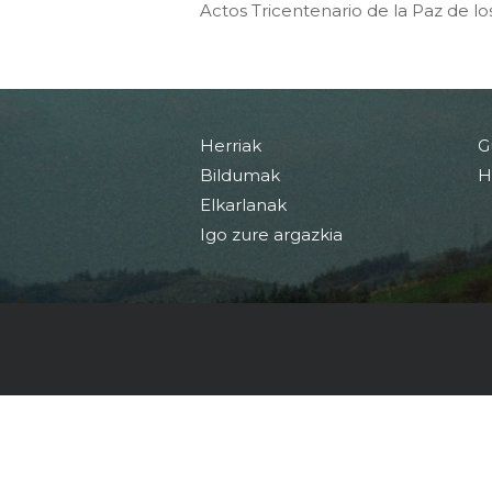
Actos Tricentenario de la Paz de lo
Herriak
G
Bildumak
H
Elkarlanak
Igo zure argazkia