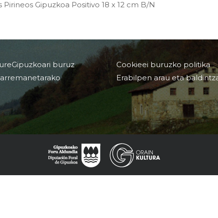
s Pirineos Gipuzkoa Positivo 18 x 12 cm B/N
ureGipuzkoari buruz
Cookieei buruzko politika
arremanetarako
Erabilpen arau eta baldintz