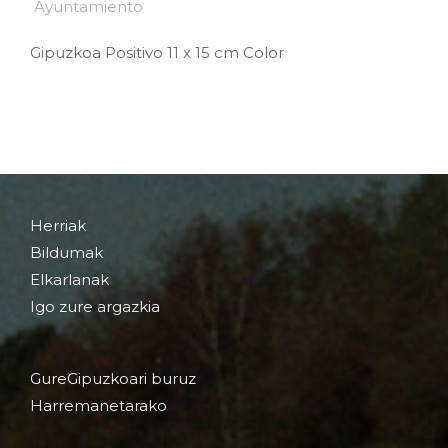
Gipuzkoa Positivo 11 x 15 cm Color
Herriak
Bildumak
Elkarlanak
Igo zure argazkia
GureGipuzkoari buruz
Harremanetarako