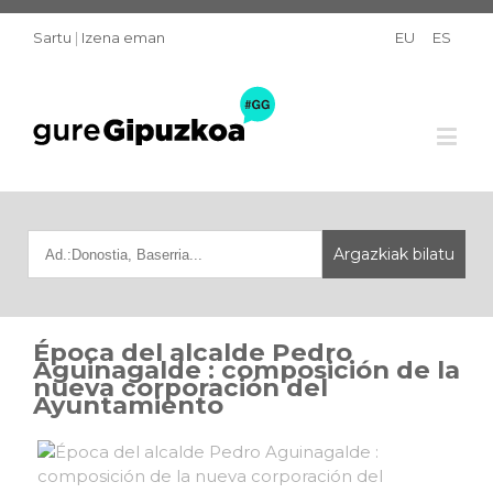
Sartu
|
Izena eman
EU
ES
Época del alcalde Pedro
Aguinagalde : composición de la
nueva corporación del
Ayuntamiento