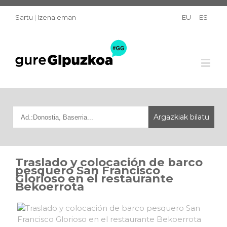
Sartu
|
Izena eman
EU
ES
Traslado y colocación de barco
pesquero San Francisco
Glorioso en el restaurante
Bekoerrota