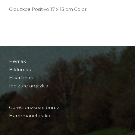
Gipuzkoa Positivo 17 x 13 cm Color
Herriak
Bildumak
Elkarlanak
Igo zure argazkia
GureGipuzkoari buruz
Harremanetarako