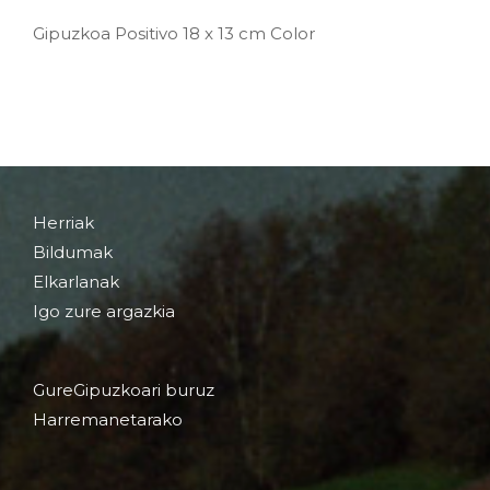
Gipuzkoa Positivo 18 x 13 cm Color
Herriak
Bildumak
Elkarlanak
Igo zure argazkia
GureGipuzkoari buruz
Harremanetarako