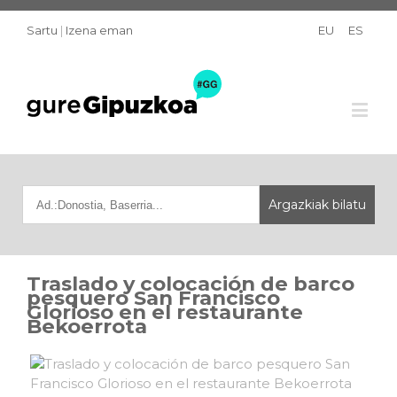
Sartu
|
Izena eman
EU
ES
Traslado y colocación de barco
pesquero San Francisco
Glorioso en el restaurante
Bekoerrota