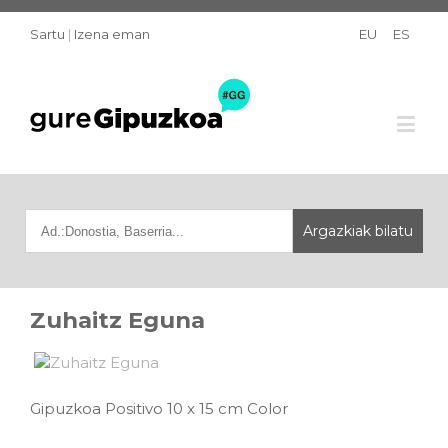
Sartu
|
Izena eman
EU
ES
Zuhaitz Eguna
Gipuzkoa Positivo 10 x 15 cm Color