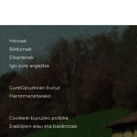
Herriak
Bildumak
Elkarlanak
Igo zure argazkia
GureGipuzkoari buruz
Harremanetarako
Cookieei buruzko politika
Erabilpen arau eta baldintzak