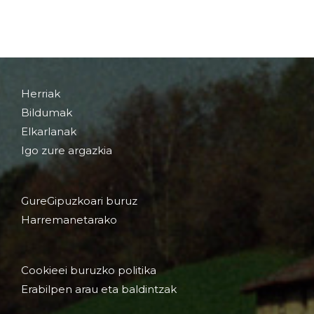
Herriak
Bildumak
Elkarlanak
Igo zure argazkia
GureGipuzkoari buruz
Harremanetarako
Cookieei buruzko politika
Erabilpen arau eta baldintzak