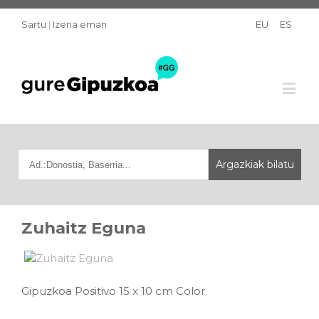
Sartu
|
Izena eman
EU
ES
Zuhaitz Eguna
Gipuzkoa Positivo 15 x 10 cm Color