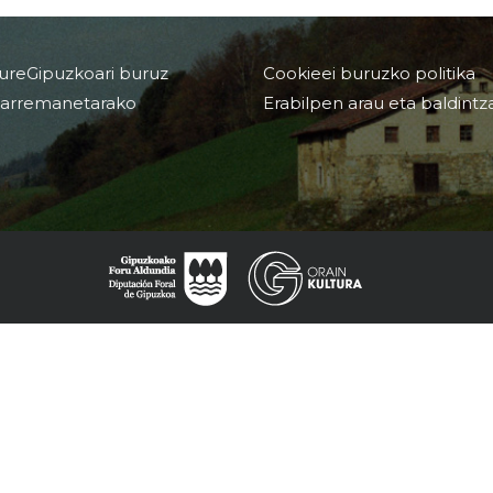
ureGipuzkoari buruz
Cookieei buruzko politika
arremanetarako
Erabilpen arau eta baldintz