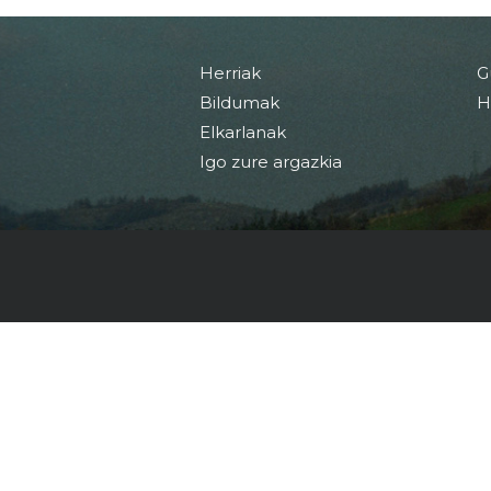
Herriak
G
Bildumak
H
Elkarlanak
Igo zure argazkia