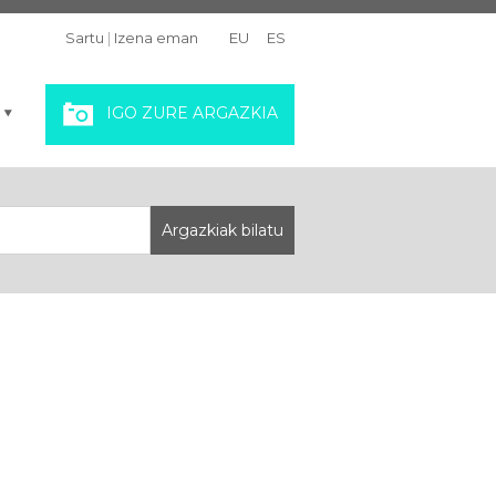
Sartu
|
Izena eman
EU
ES
IGO ZURE ARGAZKIA