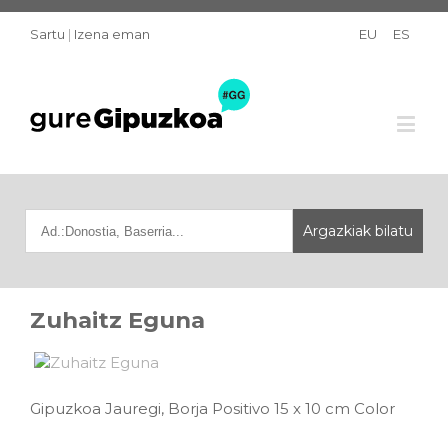
Sartu
|
Izena eman
EU
ES
Zuhaitz Eguna
Gipuzkoa Jauregi, Borja Positivo 15 x 10 cm Color