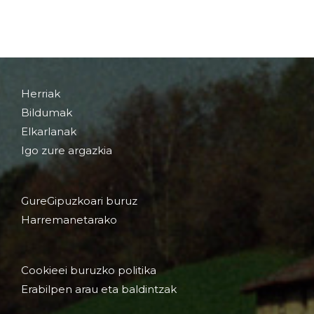
Herriak
Bildumak
Elkarlanak
Igo zure argazkia
GureGipuzkoari buruz
Harremanetarako
Cookieei buruzko politika
Erabilpen arau eta baldintzak