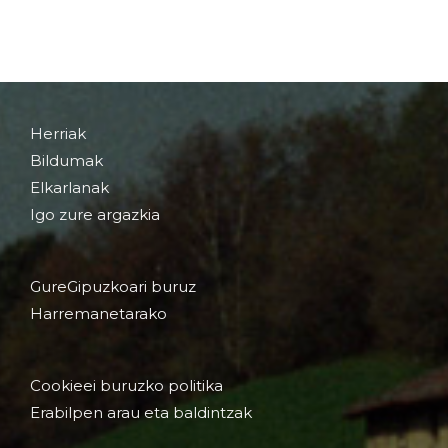
Herriak
Bildumak
Elkarlanak
Igo zure argazkia
GureGipuzkoari buruz
Harremanetarako
Cookieei buruzko politika
Erabilpen arau eta baldintzak