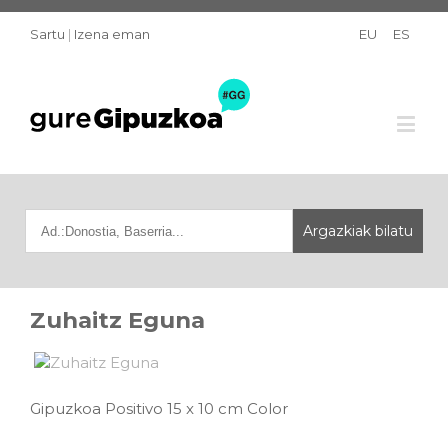
Sartu
|
Izena eman
EU
ES
Zuhaitz Eguna
Gipuzkoa Positivo 15 x 10 cm Color