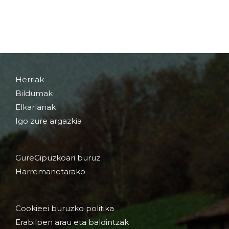
Herriak
Bildumak
Elkarlanak
Igo zure argazkia
GureGipuzkoari buruz
Harremanetarako
Cookieei buruzko politika
Erabilpen arau eta baldintzak