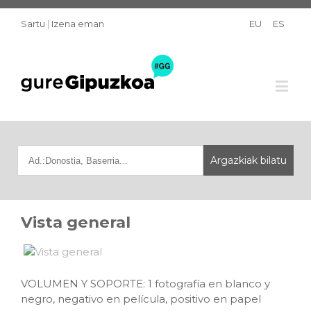
Sartu
|
Izena eman
EU
ES
Vista general
VOLUMEN Y SOPORTE: 1 fotografía en blanco y
negro, negativo en película, positivo en papel