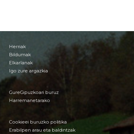
Herriak
Bildumak
Elkarlanak
Igo zure argazkia
GureGipuzkoari buruz
Harremanetarako
Cookieei buruzko politika
Erabilpen arau eta baldintzak