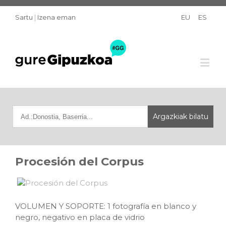
Sartu
|
Izena eman
EU
ES
Procesión del Corpus
VOLUMEN Y SOPORTE: 1 fotografía en blanco y
negro, negativo en placa de vidrio