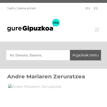
Sartu
|
Izena eman
EU
ES
Andre Mariaren Zeruratzea