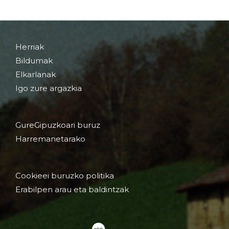
Herriak
Bildumak
Elkarlanak
Igo zure argazkia
GureGipuzkoari buruz
Harremanetarako
Cookieei buruzko politika
Erabilpen arau eta baldintzak