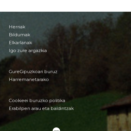
Herriak
Bildumak
Elkarlanak
Igo zure argazkia
GureGipuzkoari buruz
Harremanetarako
Cookieei buruzko politika
Erabilpen arau eta baldintzak