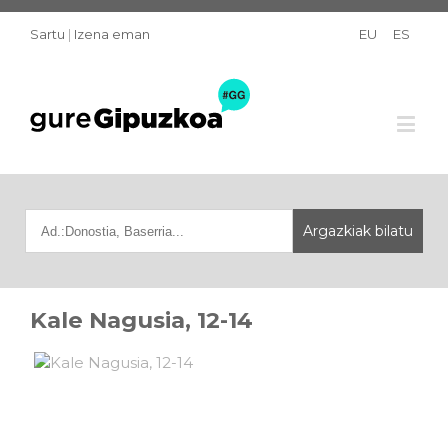
Sartu
|
Izena eman
EU
ES
Kale Nagusia, 12-14