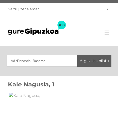
Sartu
|
Izena eman
EU
ES
Kale Nagusia, 1