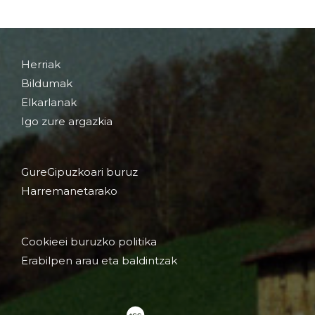
Herriak
Bildumak
Elkarlanak
Igo zure argazkia
GureGipuzkoari buruz
Harremanetarako
Cookieei buruzko politika
Erabilpen arau eta baldintzak