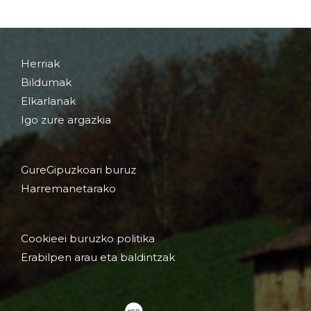
Herriak
Bildumak
Elkarlanak
Igo zure argazkia
GureGipuzkoari buruz
Harremanetarako
Cookieei buruzko politika
Erabilpen arau eta baldintzak