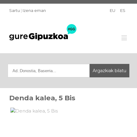
Sartu
|
Izena eman
EU
ES
Denda kalea, 5 Bis