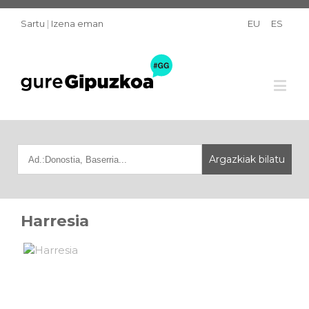
Sartu
|
Izena eman
EU
ES
Harresia