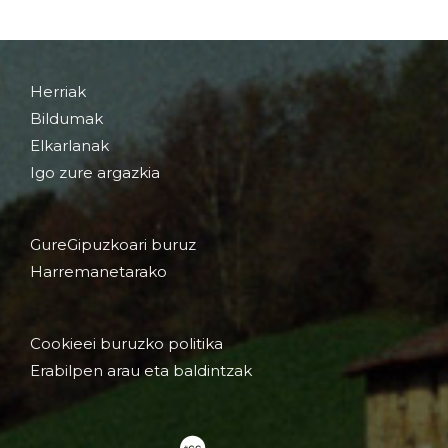
Herriak
Bildumak
Elkarlanak
Igo zure argazkia
GureGipuzkoari buruz
Harremanetarako
Cookieei buruzko politika
Erabilpen arau eta baldintzak