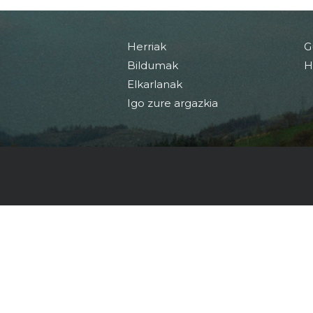
Herriak
G
Bildumak
H
Elkarlanak
Igo zure argazkia