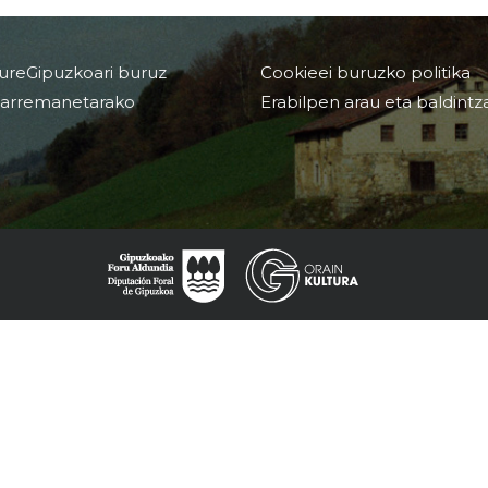
ureGipuzkoari buruz
Cookieei buruzko politika
arremanetarako
Erabilpen arau eta baldintz