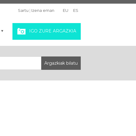
Sartu
|
Izena eman
EU
ES
IGO ZURE ARGAZKIA