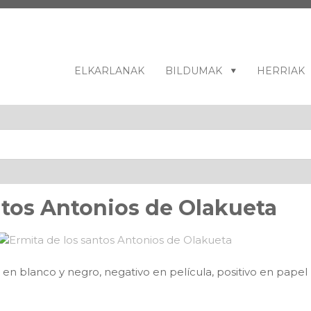
ELKARLANAK
BILDUMAK
HERRIAK
ntos Antonios de Olakueta
n blanco y negro, negativo en película, positivo en papel