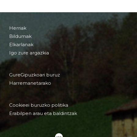
Herriak
Bildumak
Elkarlanak
Igo zure argazkia
GureGipuzkoari buruz
Harremanetarako
Cookieei buruzko politika
Erabilpen arau eta baldintzak