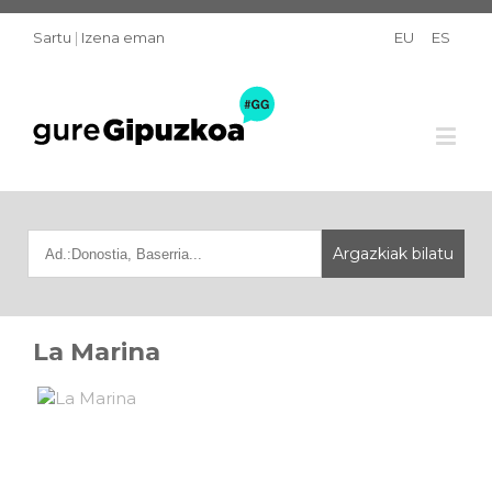
Sartu
|
Izena eman
EU
ES
La Marina