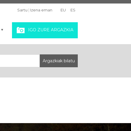
Sartu
|
Izena eman
EU
ES
IGO ZURE ARGAZKIA