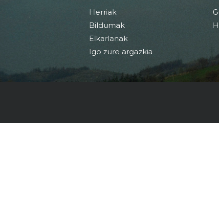
Herriak
G
Bildumak
H
Elkarlanak
Igo zure argazkia