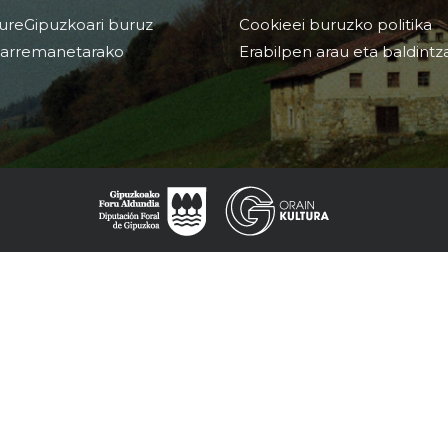
ureGipuzkoari buruz
Cookieei buruzko politika
arremanetarako
Erabilpen arau eta baldintz