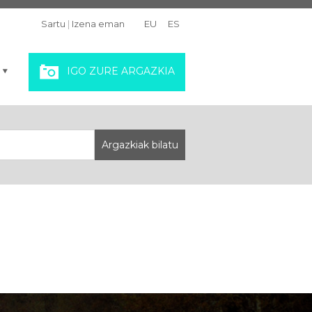
Sartu
|
Izena eman
EU
ES
IGO ZURE ARGAZKIA