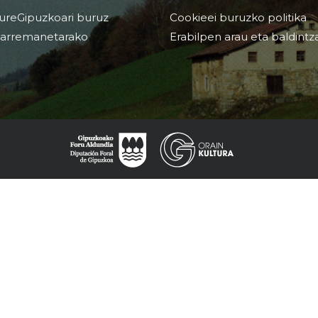
ureGipuzkoari buruz
Cookieei buruzko politika
arremanetarako
Erabilpen arau eta baldintz