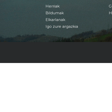
Herriak
G
Bildumak
H
Elkarlanak
Igo zure argazkia