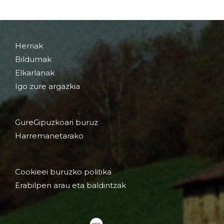
Herriak
Bildumak
Elkarlanak
Igo zure argazkia
GureGipuzkoari buruz
Harremanetarako
Cookieei buruzko politika
Erabilpen arau eta baldintzak