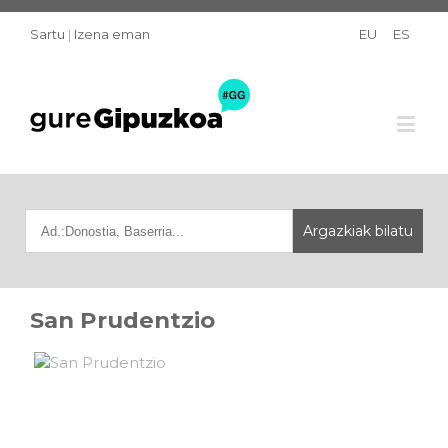
Sartu
|
Izena eman
EU
ES
San Prudentzio