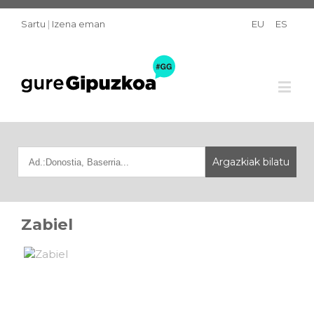
Sartu
|
Izena eman
EU
ES
Zabiel