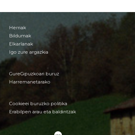
Herriak
Bildumak
Elkarlanak
Igo zure argazkia
GureGipuzkoari buruz
Harremanetarako
Cookieei buruzko politika
Erabilpen arau eta baldintzak