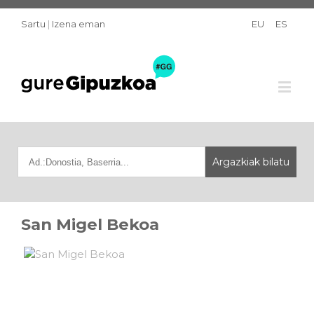
Sartu
|
Izena eman
EU
ES
San Migel Bekoa