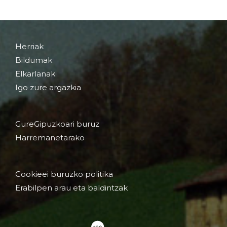
Herriak
Bildumak
Elkarlanak
Igo zure argazkia
GureGipuzkoari buruz
Harremanetarako
Cookieei buruzko politika
Erabilpen arau eta baldintzak