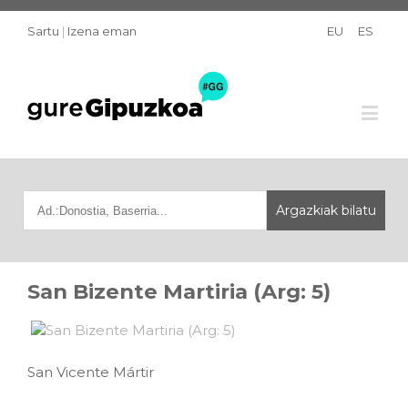
Sartu
|
Izena eman
EU
ES
San Bizente Martiria (Arg: 5)
San Vicente Mártir