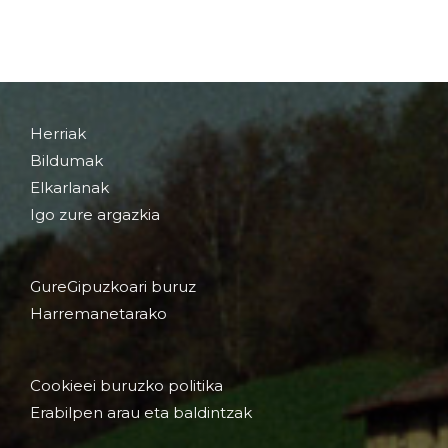
Herriak
Bildumak
Elkarlanak
Igo zure argazkia
GureGipuzkoari buruz
Harremanetarako
Cookieei buruzko politika
Erabilpen arau eta baldintzak