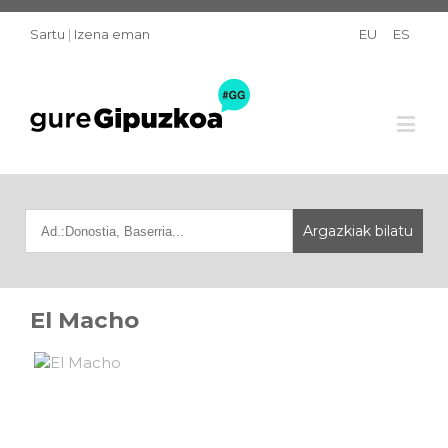
Sartu
|
Izena eman
EU
ES
El Macho