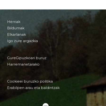
Herriak
Bildumak
Elkarlanak
Igo zure argazkia
GureGipuzkoari buruz
Harremanetarako
Cookieei buruzko politika
Erabilpen arau eta baldintzak