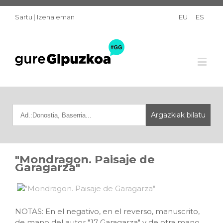
Sartu
|
Izena eman
EU
ES
"Mondragon. Paisaje de
Garagarza"
NOTAS: En el negativo, en el reverso, manuscrito,
de mano del autor "17 Garagarza" y de otra mano