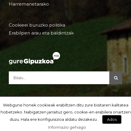
Harremanetarako
Cookieei buruzko politika
Erabilpen arau eta baldintzak
Webgune honek cookieak erabiltzen ditu zure bisitaren kalitatea
hobetzeko. Nabigatzen jarraituz gero, cookie-en erabilera onartzen
duzu. Hala ere konfigurazioa aldatu dezakezu .
Ados
Informazio gehiago