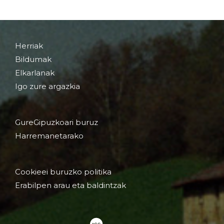
Herriak
Bildumak
Elkarlanak
Igo zure argazkia
GureGipuzkoari buruz
Harremanetarako
Cookieei buruzko politika
Erabilpen arau eta baldintzak