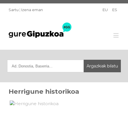
Sartu
|
Izena eman
EU
ES
Herrigune historikoa