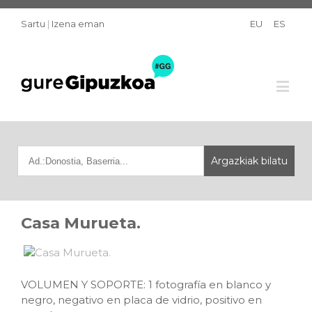
Sartu
|
Izena eman
EU
ES
Casa Murueta.
VOLUMEN Y SOPORTE: 1 fotografía en blanco y
negro, negativo en placa de vidrio, positivo en