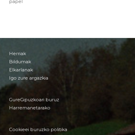
papel
Herriak
Bildumak
Elkarlanak
Igo zure argazkia
GureGipuzkoari buruz
Harremanetarako
Cookieei buruzko politika