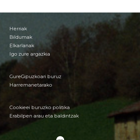
Herriak
Bildumak
Elkarlanak
Igo zure argazkia
GureGipuzkoari buruz
Harremanetarako
Cookieei buruzko politika
Erabilpen arau eta baldintzak