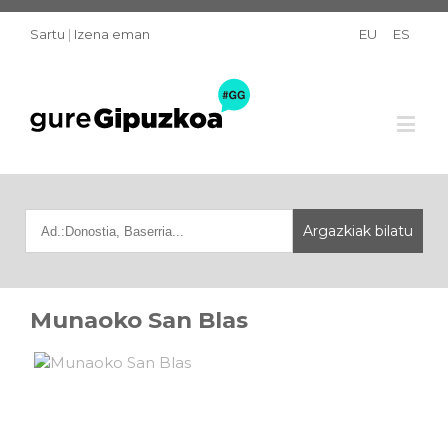
Sartu
|
Izena eman
EU
ES
Munaoko San Blas