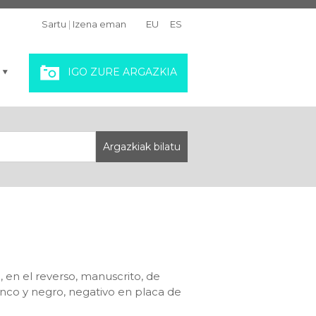
Sartu
|
Izena eman
EU
ES
IGO ZURE ARGAZKIA
, en el reverso, manuscrito, de
anco y negro, negativo en placa de